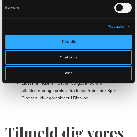
deler gode eksempler på erfaringer med
Marketing
affaldssortering i Københavnske Kirker.
Dernæst kan du høre erfaringer fra
Vis detaljer
affaldsarbejdsgruppen i Aarhus Nordre Provsti v.
Provstisekretær Dorte Kristensen. I Aarhus Nordre har
Tillad alle
de nemlig samarbejdet om affaldssorteringen på
provstiniveau med bl.a. udvælgelse af
Tillad valgte
affaldsansvarlige og indhentning af tilbud fra
renovatører.
Afvis
Sidst men ikke mindst får du gode råd om
affaldssortering i praksis
fra kirkegårdsleder Bjørn
Dinesen, kirkegårdsleder i Risskov.
Tilmeld dig vores