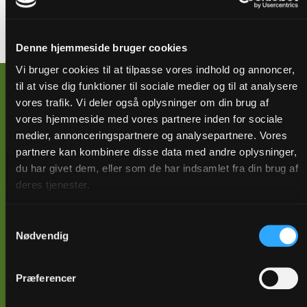
Denne hjemmeside bruger cookies
Folkekirkens scope 3-emissioner fordelt på kategorier.
Vi bruger cookies til at tilpasse vores indhold og annoncer,
til at vise dig funktioner til sociale medier og til at analysere
På dashboardet, det digitale klimaoverblik
, kan du
vores trafik. Vi deler også oplysninger om din brug af
finde dit eget sogn og en beregning af, hvilke poster i
vores hjemmeside med vores partnere inden for sociale
jeres regnskab, der udleder mest CO2.
medier, annonceringspartnere og analysepartnere. Vores
partnere kan kombinere disse data med andre oplysninger,
du har givet dem, eller som de har indsamlet fra din brug af
Uanset om indkøb handler om hårde hvidevarer,
deres tjenester.
bygningsrenovering eller mødeforplejning, er det altid
relevant at overveje
Samtykkevalg
Nødvendig
om forbruget er nødvendigt,
om genbrug er muligt,
Præferencer
og om andre løsninger belaster klimaet mindre.