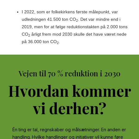
I 2022
, som er folkekirkens første målepunkt, var
udledningen 41.500 ton CO
. Det var mindre end i
2
2019, men for at følge reduktionstakten på 2.000 tons
CO
årligt frem mod 2030 skulle det have været nede
2
på 36.000 ton CO
.
2
Vejen til 70 % reduktion i 2030
Hvordan kommer
vi derhen?
Én ting er tal, regnskaber og målsætninger. En anden er
handling. Hvilke handlinger og initiativer vil kunne føre