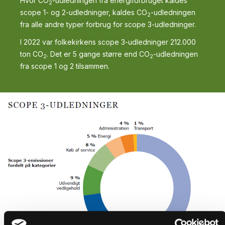
Hvor CO
-udledningen fra energiforbruget kaldes
2
scope 1- og 2-udledninger, kaldes CO
-udledningen
2
fra alle andre typer forbrug for scope 3-udledninger.
I 2022 var folkekirkens scope 3-udledninger 212.000
ton CO
. Det er 5 gange større end CO
-udledningen
2
2
fra scope 1 og 2 tilsammen.