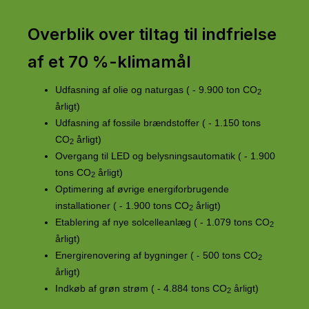
Overblik over tiltag til indfrielse
af et 70 %-klimamål
Udfasning af olie og naturgas ( - 9.900 ton CO
2
årligt)
Udfasning af fossile brændstoffer ( - 1.150 tons
CO
årligt)
2
Overgang til LED og belysningsautomatik ( - 1.900
tons CO
årligt)
2
Optimering af øvrige energiforbrugende
installationer ( - 1.900 tons CO
årligt)
2
Etablering af nye solcelleanlæg ( - 1.079 tons CO
2
årligt)
Energirenovering af bygninger ( - 500 tons CO
2
årligt)
Indkøb af grøn strøm ( - 4.884 tons CO
årligt)
2