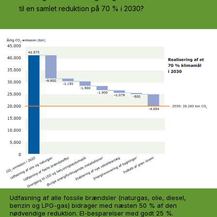
til en samlet reduktion på 70 % i 2030?
Udfasning af alle fossile brændsler (naturgas, olie, diesel,
benzin og LPG-gas) bidrager med næsten 50 % af den
nødvendige reduktion. El-besparelser med godt 25 %.