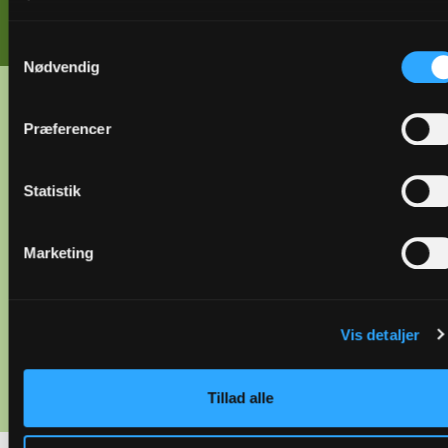
Beregn jeres biofaktor
Samtykkevalg
Nødvendig
Se nærmere på
Præferencer
baggrundsrapport
Statistik
Vil du gerne med endnu længere ind i maskinrummet,
Marketing
er du velkommen til at dykke ned i den fulde rapport
med alt om metoderne og resultaterne.
Vis detaljer
Du finder baggrundsrapporten
her.
Tillad alle