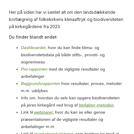
Her på siden har vi samlet alt om den landsdækkende
kortlægning af folkekirkens klimaaftryk og biodiversiteten
på kirkegårdene fra 2023.
Du finder blandt andet:
Dashboardet
, hvor du kan finde klima- og
biodiversitetsdata på både stifts-, provsti- og
sogneniveau
Pixi-rapporten
med de vigtigste resultater og
anbefalinger
Baggrundsrapporten
hvor resultater, proces, metoder
m.m. uddybes
Info om, hvordan du selv kan opgøre biodiversiteten
på jeres kirkegård ved brug af
biofaktor-metoden
.
Link til
webinaret
, hvor du kan se eller gense
præsentationen af de vigtigste resultater og
anbefalinger m.m.
Link til
inspirationskataloget
, som hjælper jer med at