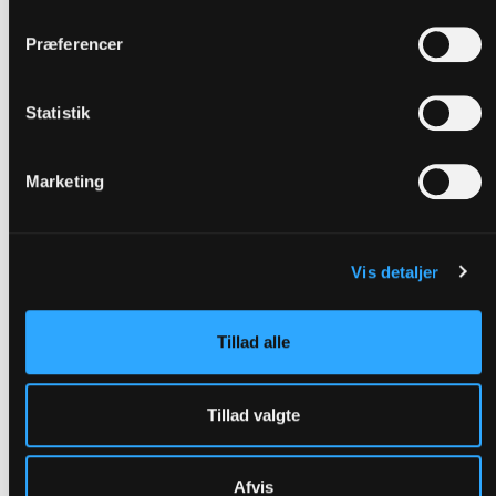
Præferencer
Statistik
PROCES
Marketing
Hvordan gennemfører man
naturgenopretning af
lavbundsjorder?
Vis detaljer
Med et naturgenopretningsprojekt, hvor man
Tillad alle
igen vådlægger drænede lavbundsjorder, kan
man binde CO2, få bedre grundvand, større
Tillad valgte
biodiversitet – og ikke mindst områder, der kan
bruges til udfoldelse i det fri til glæde for både
lodsejere og sognebørn.
Afvis