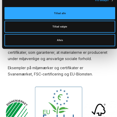
Vis detaljer
Vælg miljømærkede og certificerede produkter og
services
Tillad alle
Vidste du, at et byggeri eller bygningsrenovering kan
være svanemærket?
Tillad valgte
Miljømærkning og certifikater hjælper med at sikre, at de
materialer, der anvendes i byggeriet, har en lav
Afvis
miljøpåvirkning. Der findes forskellige miljømærker og
certifikater, som garanterer, at materialerne er produceret
under miljøvenlige og ansvarlige sociale forhold.
Eksempler på miljømærker og certifikater er
Svanemærket, FSC-certificering og EU-Blomsten.