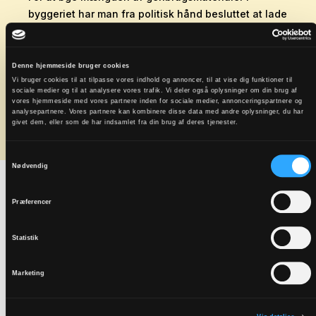
byggeriet har man fra politisk hånd besluttet at lade
genbrugsprodukter indgå med en fast lav
procentsats på 0 % for CO
-udledning i
2
klimaberegningerne.
Denne hjemmeside bruger cookies
Vi bruger cookies til at tilpasse vores indhold og annoncer, til at vise dig funktioner til
Læs mere hos Social- og Boligstyrelsen: Nu regnes
sociale medier og til at analysere vores trafik. Vi deler også oplysninger om din brug af
vores hjemmeside med vores partnere inden for sociale medier, annonceringspartnere og
genbrugte byggematerialer for 0 kg CO2 i bygningers
analysepartnere. Vores partnere kan kombinere disse data med andre oplysninger, du har
klimaregnskab
givet dem, eller som de har indsamlet fra din brug af deres tjenester.
Samtykkevalg
Nødvendig
Stil krav om
Præferencer
miljømærkning og
Statistik
certifikater
Marketing