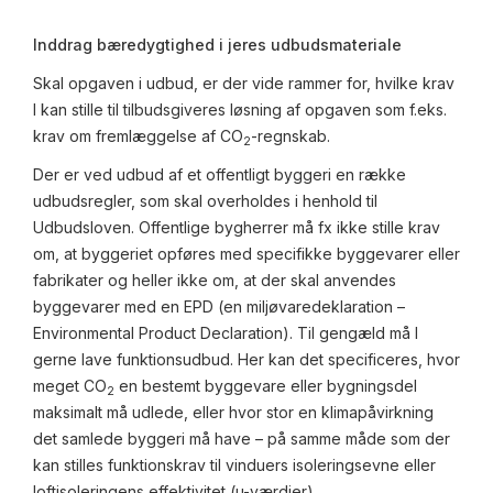
Inddrag bæredygtighed i jeres udbudsmateriale
Skal opgaven i udbud, er der vide rammer for, hvilke krav
I kan stille til tilbudsgiveres løsning af opgaven som f.eks.
krav om fremlæggelse af CO
-regnskab.
2
Der er ved udbud af et offentligt byggeri en række
udbudsregler, som skal overholdes i henhold til
Udbudsloven. Offentlige bygherrer må fx ikke stille krav
om, at byggeriet opføres med specifikke byggevarer eller
fabrikater og heller ikke om, at der skal anvendes
byggevarer med en EPD (en miljøvaredeklaration –
Environmental Product Declaration). Til gengæld må I
gerne lave funktionsudbud. Her kan det specificeres, hvor
meget CO
en bestemt byggevare eller bygningsdel
2
maksimalt må udlede, eller hvor stor en klimapåvirkning
det samlede byggeri må have – på samme måde som der
kan stilles funktionskrav til vinduers isoleringsevne eller
loftisoleringens effektivitet (u-værdier).